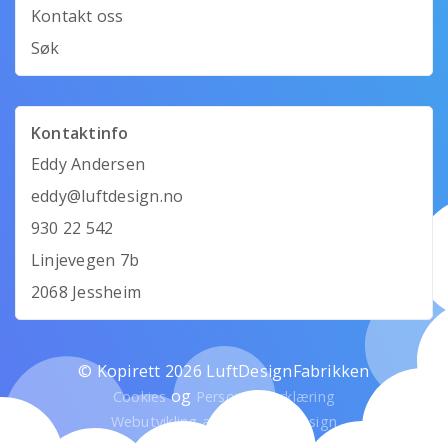
Kontakt oss
Søk
Kontaktinfo
Eddy Andersen
eddy@luftdesign.no
930 22 542
Linjevegen 7b
2068 Jessheim
© Kopirett 2026 LuftDesignFabrikken
og
Cookies
Personvernerklæring
Webutvikling av Mandarin Design