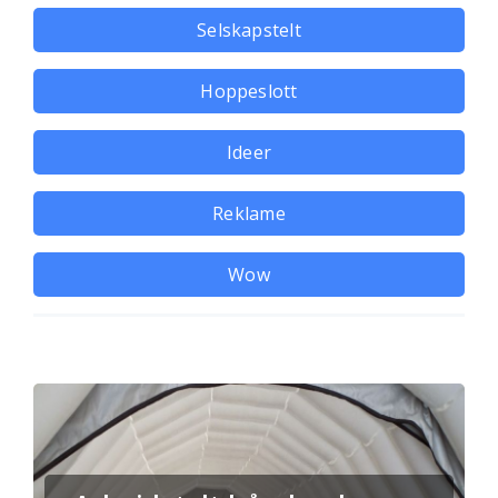
Selskapstelt
Hoppeslott
Ideer
Reklame
Wow