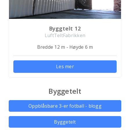
Byggtelt 12
LuftTeltFabrikken
Bredde 12 m - Høyde 6 m
Les mer
Byggetelt
Oppblåsbare 3-er fotball - blogg
Byggetelt