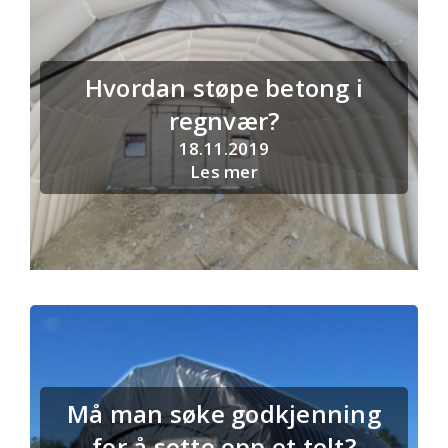
Hvordan støpe betong i
regnvær?
18.11.2019
Les mer
Må man søke godkjenning
for å sette opp et telt?