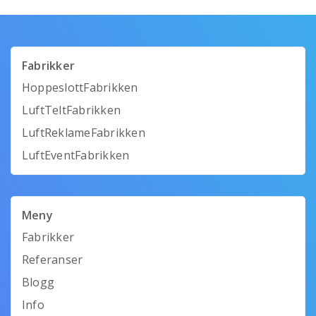
Fabrikker
HoppeslottFabrikken
LuftTeltFabrikken
LuftReklameFabrikken
LuftEventFabrikken
Meny
Fabrikker
Referanser
Blogg
Info