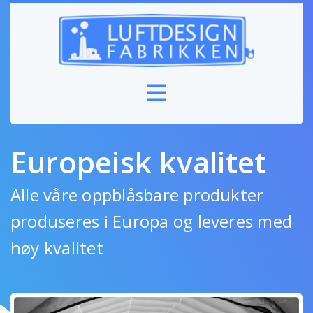
Europeisk kvalitet
Alle våre oppblåsbare produkter
produseres i Europa og leveres med
høy kvalitet