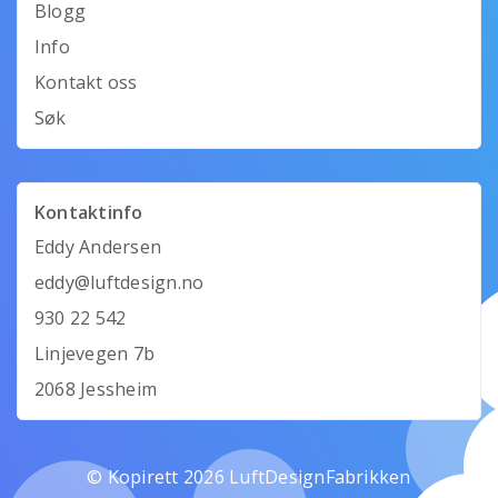
Blogg
Info
Kontakt oss
Søk
Kontaktinfo
Eddy Andersen
eddy@luftdesign.no
930 22 542
Linjevegen 7b
2068 Jessheim
© Kopirett 2026 LuftDesignFabrikken