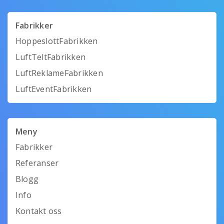
Fabrikker
HoppeslottFabrikken
LuftTeltFabrikken
LuftReklameFabrikken
LuftEventFabrikken
Meny
Fabrikker
Referanser
Blogg
Info
Kontakt oss