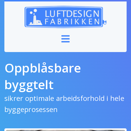
Oppblåsbare
byggtelt
sikrer optimale arbeidsforhold i hele
byggeprosessen