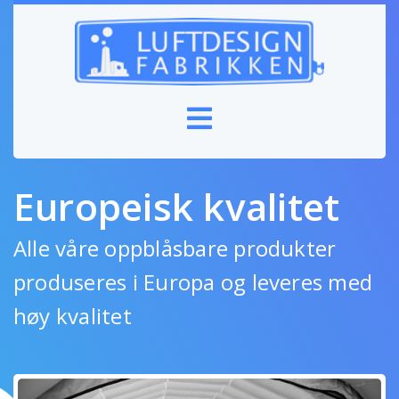
Europeisk kvalitet
Alle våre oppblåsbare produkter
produseres i Europa og leveres med
høy kvalitet