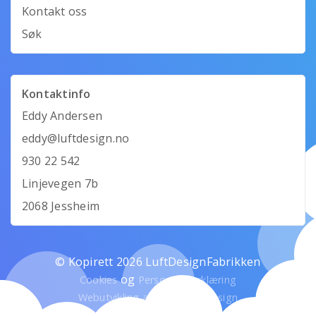
Kontakt oss
Søk
Kontaktinfo
Eddy Andersen
eddy@luftdesign.no
930 22 542
Linjevegen 7b
2068 Jessheim
© Kopirett 2026 LuftDesignFabrikken
og
Cookies
Personvernerklæring
Webutvikling av Mandarin Design