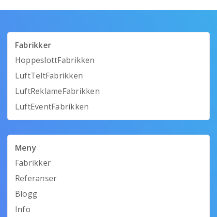
Fabrikker
HoppeslottFabrikken
LuftTeltFabrikken
LuftReklameFabrikken
LuftEventFabrikken
Meny
Fabrikker
Referanser
Blogg
Info