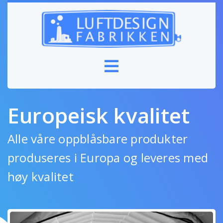
Europeisk kvalitet
Alle våre oppblåsbare produkter
produseres i Europa og leveres med
høy kvalitet