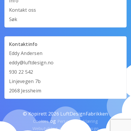
Info
Kontakt oss
Søk
Kontaktinfo
Eddy Andersen
eddy@luftdesign.no
930 22 542
Linjevegen 7b
2068 Jessheim
© Kopirett 2026 LuftDesignFabrikken
og
Cookies
Personvernerklæring
Webutvikling av Mandarin Design