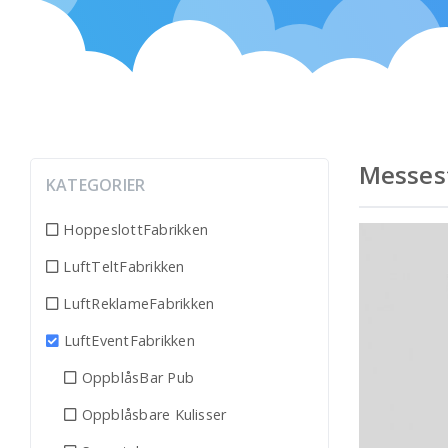
Messes
KATEGORIER
HoppeslottFabrikken
LuftTeltFabrikken
LuftReklameFabrikken
LuftEventFabrikken
OppblåsBar Pub
Oppblåsbare Kulisser