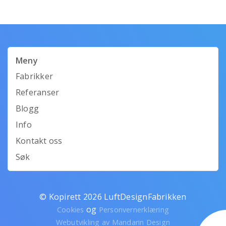
Meny
Fabrikker
Referanser
Blogg
Info
Kontakt oss
Søk
© Kopirett 2026 LuftDesignFabrikken
og
Cookies
Personvernerklæring
Webutvikling av Mandarin Design