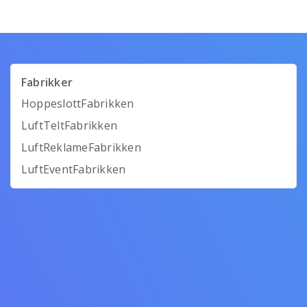
Fabrikker
HoppeslottFabrikken
LuftTeltFabrikken
LuftReklameFabrikken
LuftEventFabrikken