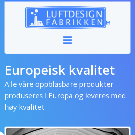
Europeisk kvalitet
Alle våre oppblåsbare produkter
produseres i Europa og leveres med
høy kvalitet