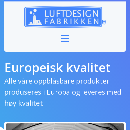
Europeisk kvalitet
Alle våre oppblåsbare produkter
produseres i Europa og leveres med
høy kvalitet