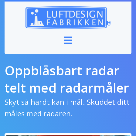
Oppblåsbart radar
telt med radarmåler
Skyt så hardt kan i mål. Skuddet ditt
måles med radaren.