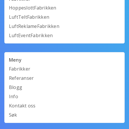
HoppeslottFabrikken
LuftTeltFabrikken
LuftReklameFabrikken
LuftEventFabrikken
Meny
Fabrikker
Referanser
Blogg
Info
Kontakt oss
Søk