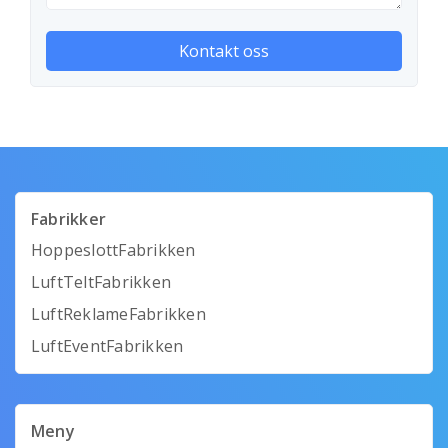
Fabrikker
HoppeslottFabrikken
LuftTeltFabrikken
LuftReklameFabrikken
LuftEventFabrikken
Meny