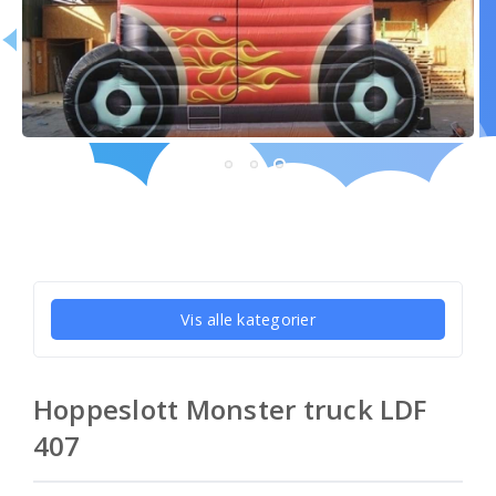
Vis alle kategorier
Hoppeslott Monster truck LDF
407