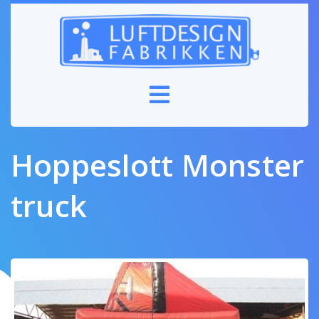
Hoppeslott Monster
truck