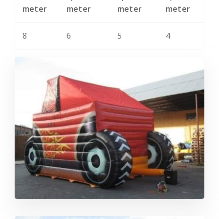
meter
meter
meter
meter
8
6
5
4