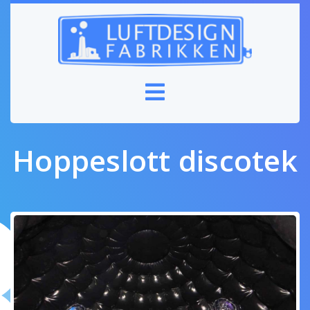
Hoppeslott discotek