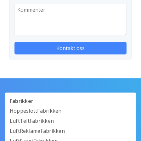
Fabrikker
HoppeslottFabrikken
LuftTeltFabrikken
LuftReklameFabrikken
LuftEventFabrikken