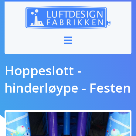
Hoppeslott -
hinderløype - Festen