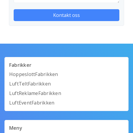
Fabrikker
HoppeslottFabrikken
LuftTeltFabrikken
LuftReklameFabrikken
LuftEventFabrikken
Meny