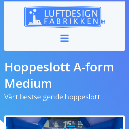
Hoppeslott A-form
Medium
Vårt bestselgende hoppeslott