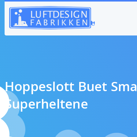
Hoppeslott Buet Sma
Superheltene