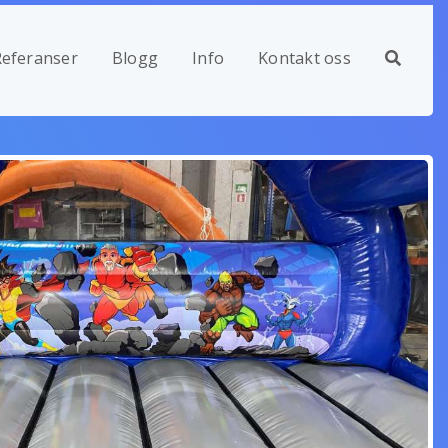
Referanser
Blogg
Info
Kontakt oss