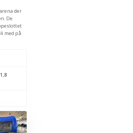
 arena der
en. De
ppeslottet
li med på
1,8