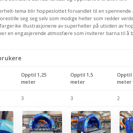
rhelt-tema blir hoppeslottet forvandlet til en spennende
orestille seg seg selv som modige helter som redder verd
fargerike illustrasjonene av superhelter på utsiden av ho
per en engasjerende atmosfære som inviterer barna til å b
brukere
Opptil 1,25
Opptil 1,5
Opptil 
meter
meter
meter
3
3
2