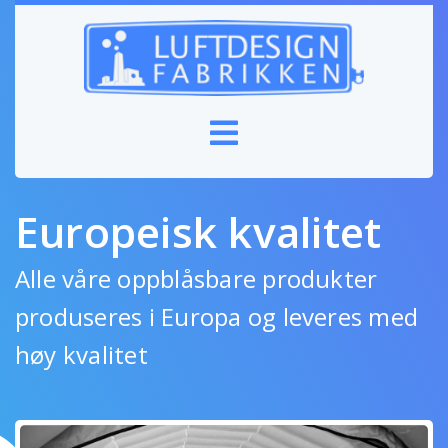
Europeisk kvalitet
Alle våre oppblåsbare produkter
produseres i Europa og leveres med
høy kvalitet