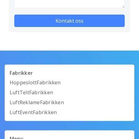
Fabrikker
HoppeslottFabrikken
LuftTeltFabrikken
LuftReklameFabrikken
LuftEventFabrikken
Meny