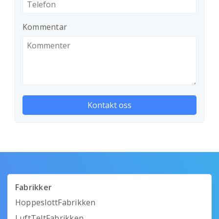
Kommentar
Fabrikker
HoppeslottFabrikken
LuftTeltFabrikken