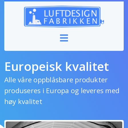
Europeisk kvalitet
Alle våre oppblåsbare produkter
produseres i Europa og leveres med
høy kvalitet