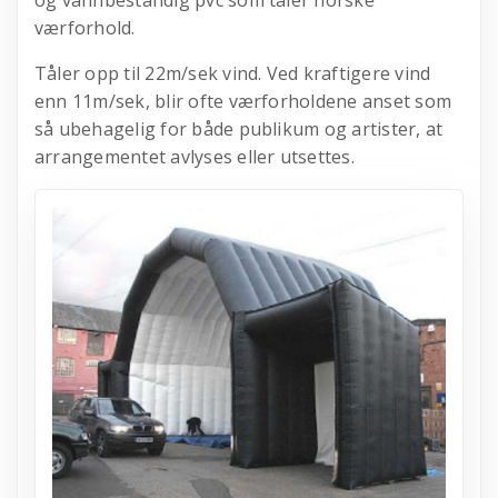
og vannbestandig pvc som tåler norske
værforhold.
Tåler opp til 22m/sek vind. Ved kraftigere vind
enn 11m/sek, blir ofte værforholdene anset som
så ubehagelig for både publikum og artister, at
arrangementet avlyses eller utsettes.