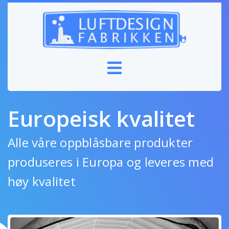
Europeisk kvalitet
Alle våre oppblåsbare produkter
produseres i Europa og leveres med
høy kvalitet