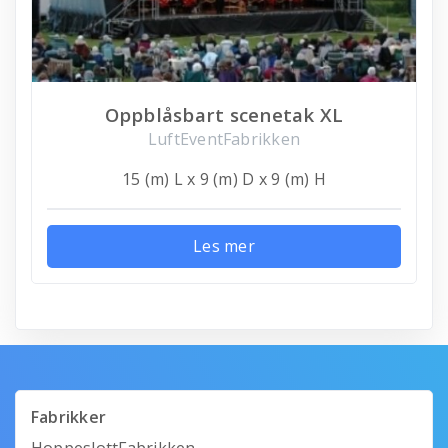
Oppblåsbart scenetak XL
LuftEventFabrikken
15 (m) L x 9 (m) D x 9 (m) H
Les mer
Fabrikker