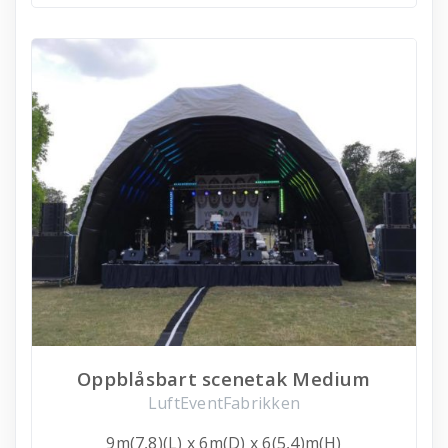
Oppblåsbart scenetak Medium
LuftEventFabrikken
9m(7,8)(L) x 6m(D) x 6(5,4)m(H)