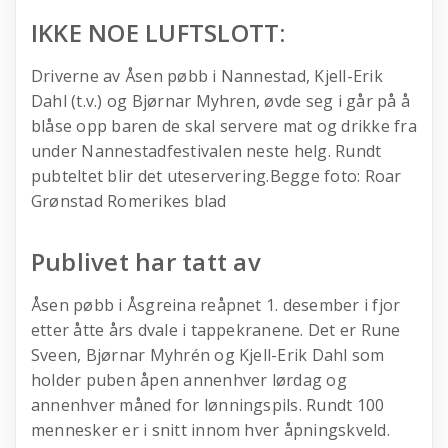
IKKE NOE LUFTSLOTT:
Driverne av Åsen pøbb i Nannestad, Kjell-Erik
Dahl (t.v.) og Bjørnar Myhren, øvde seg i går på å
blåse opp baren de skal servere mat og drikke fra
under Nannestadfestivalen neste helg. Rundt
pubteltet blir det uteservering.Begge foto: Roar
Grønstad Romerikes blad
Publivet har tatt av
Åsen pøbb i Åsgreina reåpnet 1. desember i fjor
etter åtte års dvale i tappekranene. Det er Rune
Sveen, Bjørnar Myhrén og Kjell-Erik Dahl som
holder puben åpen annenhver lørdag og
annenhver måned for lønningspils. Rundt 100
mennesker er i snitt innom hver åpningskveld.