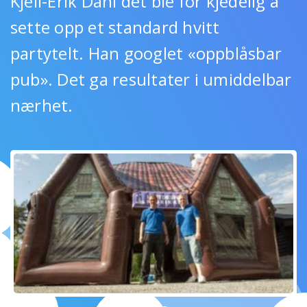
Kjell-Erik Dahl det ble for kjedelig å
sette opp et standard hvitt
partytelt. Han googlet «oppblåsbar
pub». Det ga resultater i umiddelbar
nærhet.