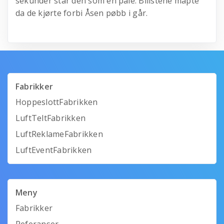
sekunder står den som en påle. Bilistene måpte
da de kjørte forbi Åsen pøbb i går.
Fabrikker
HoppeslottFabrikken
LuftTeltFabrikken
LuftReklameFabrikken
LuftEventFabrikken
Meny
Fabrikker