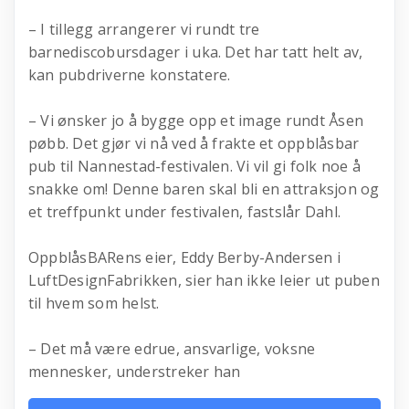
– I tillegg arrangerer vi rundt tre
barnediscobursdager i uka. Det har tatt helt av,
kan pubdriverne konstatere.
– Vi ønsker jo å bygge opp et image rundt Åsen
pøbb. Det gjør vi nå ved å frakte et oppblåsbar
pub til Nannestad-festivalen. Vi vil gi folk noe å
snakke om! Denne baren skal bli en attraksjon og
et treffpunkt under festivalen, fastslår Dahl.
OppblåsBARens eier, Eddy Berby-Andersen i
LuftDesignFabrikken, sier han ikke leier ut puben
til hvem som helst.
– Det må være edrue, ansvarlige, voksne
mennesker, understreker han