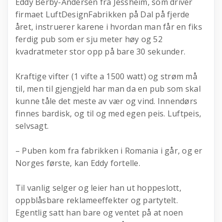
Eddy Berby-Andersen fra Jessheim, som driver
firmaet LuftDesignFabrikken på Dal på fjerde
året, instruerer karene i hvordan man får en fiks
ferdig pub som er sju meter høy og 52
kvadratmeter stor opp på bare 30 sekunder.
Kraftige vifter (1 vifte a 1500 watt) og strøm må
til, men til gjengjeld har man da en pub som skal
kunne tåle det meste av vær og vind. Innendørs
finnes bardisk, og til og med egen peis. Luftpeis,
selvsagt.
– Puben kom fra fabrikken i Romania i går, og er
Norges første, kan Eddy fortelle.
Til vanlig selger og leier han ut hoppeslott,
oppblåsbare reklameeffekter og partytelt.
Egentlig satt han bare og ventet på at noen